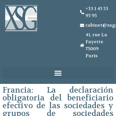
+33 1 45 53
95 95
cabinet@xsg
41, rue La
Fayette
75009
Paris
Francia: La declaración
obligatoria del beneficiario
efectivo de las sociedades y
grupos de sociedades