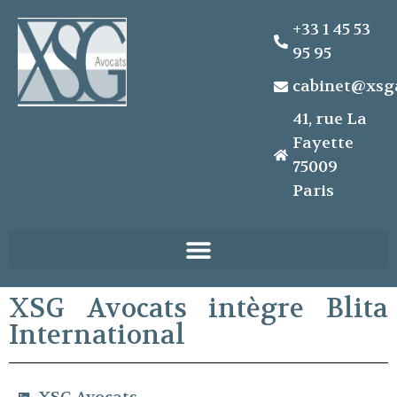
+33 1 45 53
95 95
cabinet@xsg
41, rue La
Fayette
75009
Paris
XSG Avocats intègre Blita
International